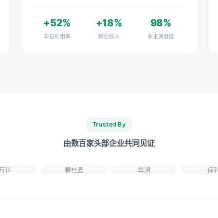
+52%
+18%
98%
车位利用率
物业收入
业主满意度
Trusted By
由数百家头部企业共同见证
万科
碧桂园
华润
保