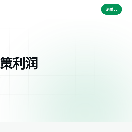
泊链云
决策利润
清。