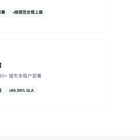
采集
按规范合规上报
台
 30+ 城市多租户部署
离
99.99% SLA